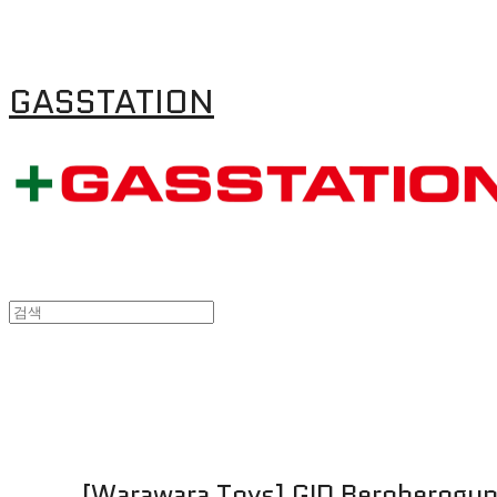
GASSTATION
[Warawara Toys] GID Beroberogu