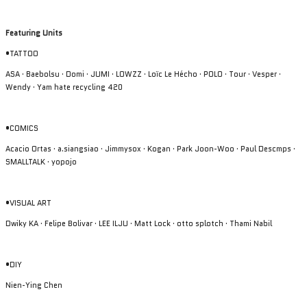
Featuring Units
•TATTOO
ASA · Baebolsu · Domi · JUMI · LOWZZ · Loïc Le Hécho · POLO · Tour · Vesper ·
Wendy · Yam hate recycling 420
•COMICS
Acacio Ortas · a.siangsiao · Jimmysox · Kogan · Park Joon-Woo · Paul Descmps ·
SMALLTALK · yopojo
•VISUAL ART
Dwiky KA · Felipe Bolivar · LEE ILJU · Matt Lock · otto splotch · Thami Nabil
•DIY
Nien-Ying Chen